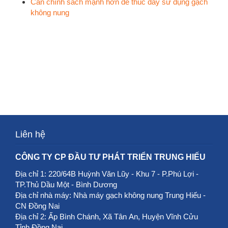
Cần chính sách mạnh hơn để thúc đẩy sử dụng gạch
không nung
Liên hệ
CÔNG TY CP ĐẦU TƯ PHÁT TRIỂN TRUNG HIẾU
Địa chỉ 1: 220/64B Huỳnh Văn Lũy - Khu 7 - P.Phú Lợi -
TP.Thủ Dầu Một - Bình Dương
Địa chỉ nhà máy: Nhà máy gạch không nung Trung Hiếu -
CN Đồng Nai
Địa chỉ 2: Ấp Bình Chánh, Xã Tân An, Huyện Vĩnh Cửu
Tỉnh Đồng Nai